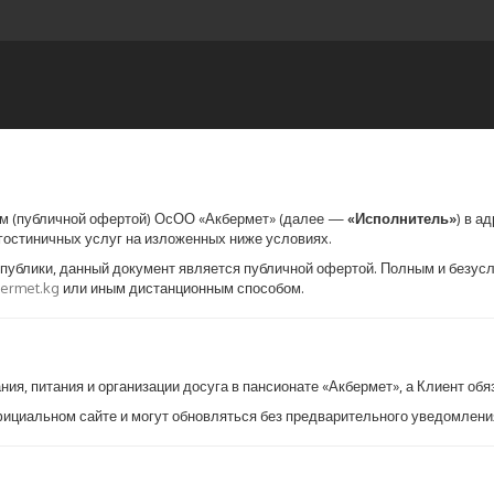
м (публичной офертой) ОсОО «Акбермет» (далее —
«Исполнитель»
) в а
 гостиничных услуг на изложенных ниже условиях.
спублики, данный документ является публичной офертой. Полным и безус
bermet.kg
или иным дистанционным способом.
ия, питания и организации досуга в пансионате «Акбермет», а Клиент обя
официальном сайте и могут обновляться без предварительного уведомлени