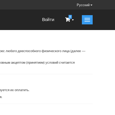
Русский
0
Войти
дрес любого дееспособного физического лица (далее —
ловным акцептом (принятием) условий считается
зуется их оплатить.
я.